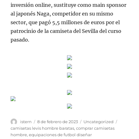
inversión online, sustituye como main sponsor
al japonés Naga, competidor en su mismo
sector, que pagó 5,5 millones de euros por el
patrocinio de la camiseta del Sevilla del curso
pasado.
Autor
Publicado
Categorías
Etiquetas
istern
8 de febrero de 2023
Uncategorized
el
camisetas levis hombre baratas
,
comprar camisetas
hombre
,
equipaciones de futbol diseñar