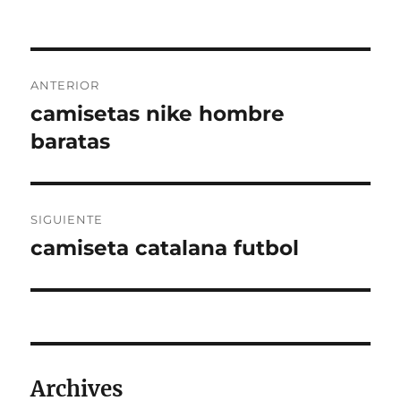
Navegación
ANTERIOR
de
camisetas nike hombre
Entrada
anterior:
baratas
entradas
SIGUIENTE
camiseta catalana futbol
Entrada
siguiente:
Archives