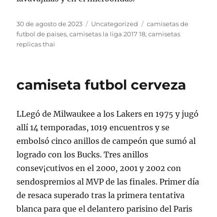
Publicado
Categorías
Etiquetas
30 de agosto de 2023
Uncategorized
camisetas de
el
futbol de paises
,
camisetas la liga 2017 18
,
camisetas
replicas thai
camiseta futbol cerveza
LLegó de Milwaukee a los Lakers en 1975 y jugó
allí 14 temporadas, 1019 encuentros y se
embolsó cinco anillos de campeón que sumó al
logrado con los Bucks. Tres anillos
consev¡cutivos en el 2000, 2001 y 2002 con
sendospremios al MVP de las finales. Primer día
de resaca superado tras la primera tentativa
blanca para que el delantero parisino del Paris