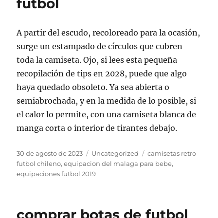
futbol
A partir del escudo, recoloreado para la ocasión,
surge un estampado de círculos que cubren
toda la camiseta. Ojo, si lees esta pequeña
recopilación de tips en 2028, puede que algo
haya quedado obsoleto. Ya sea abierta o
semiabrochada, y en la medida de lo posible, si
el calor lo permite, con una camiseta blanca de
manga corta o interior de tirantes debajo.
Publicado
Categorías
Etiquetas
30 de agosto de 2023
Uncategorized
camisetas retro
el
futbol chileno
,
equipacion del malaga para bebe
,
equipaciones futbol 2019
comprar botas de futbol