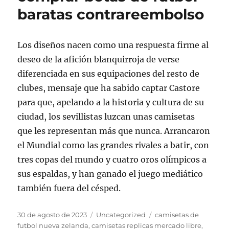
baratas contrareembolso
Los diseños nacen como una respuesta firme al
deseo de la afición blanquirroja de verse
diferenciada en sus equipaciones del resto de
clubes, mensaje que ha sabido captar Castore
para que, apelando a la historia y cultura de su
ciudad, los sevillistas luzcan unas camisetas
que les representan más que nunca. Arrancaron
el Mundial como las grandes rivales a batir, con
tres copas del mundo y cuatro oros olímpicos a
sus espaldas, y han ganado el juego mediático
también fuera del césped.
Publicado
Categorías
Etiquetas
30 de agosto de 2023
Uncategorized
camisetas de
el
futbol nueva zelanda
,
camisetas replicas mercado libre
,