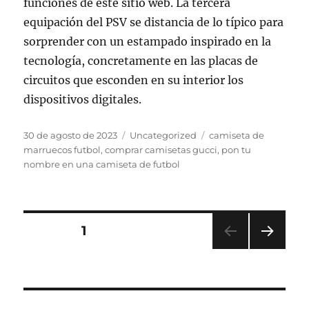
funciones de este sitio web. La tercera
equipación del PSV se distancia de lo típico para
sorprender con un estampado inspirado en la
tecnología, concretamente en las placas de
circuitos que esconden en su interior los
dispositivos digitales.
Publicado
Categorías
Etiquetas
30 de agosto de 2023
Uncategorized
camiseta de
el
marruecos futbol
,
comprar camisetas gucci
,
pon tu
nombre en una camiseta de futbol
Paginación
PÁGINA
1
PRÓ
de
XIMA
PÁGI
entradas
NA