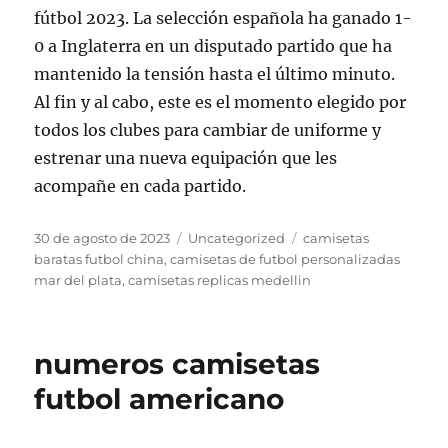
fútbol 2023. La selección española ha ganado 1-
0 a Inglaterra en un disputado partido que ha
mantenido la tensión hasta el último minuto.
Al fin y al cabo, este es el momento elegido por
todos los clubes para cambiar de uniforme y
estrenar una nueva equipación que les
acompañe en cada partido.
Publicado
Categorías
Etiquetas
30 de agosto de 2023
Uncategorized
camisetas
el
baratas futbol china
,
camisetas de futbol personalizadas
mar del plata
,
camisetas replicas medellin
numeros camisetas
futbol americano