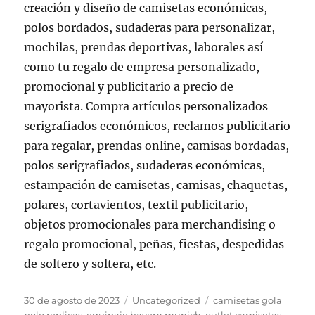
creación y diseño de camisetas económicas,
polos bordados, sudaderas para personalizar,
mochilas, prendas deportivas, laborales así
como tu regalo de empresa personalizado,
promocional y publicitario a precio de
mayorista. Compra artículos personalizados
serigrafiados económicos, reclamos publicitario
para regalar, prendas online, camisas bordadas,
polos serigrafiados, sudaderas económicas,
estampación de camisetas, camisas, chaquetas,
polares, cortavientos, textil publicitario,
objetos promocionales para merchandising o
regalo promocional, peñas, fiestas, despedidas
de soltero y soltera, etc.
Publicado
Categorías
Etiquetas
30 de agosto de 2023
Uncategorized
camisetas gola
el