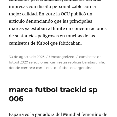
impresas con diseño personalizable con la
mejor calidad. En 2012 la OCU publicó un
artículo denunciando que las principales
marcas ya estaban al límite en concentraciones
de sustancias peligrosas en muchas de las
camisetas de fútbol que fabricaban.
Publicado
Categorías
Etiquetas
30 de agosto de 2023
Uncategorized
camisetas de
el
futbol 2020 selecciones
,
camisetas replicas baratas chile
,
donde comprar camisetas de futbol en argentina
marca futbol trackid sp
006
España es la ganadora del Mundial femenino de