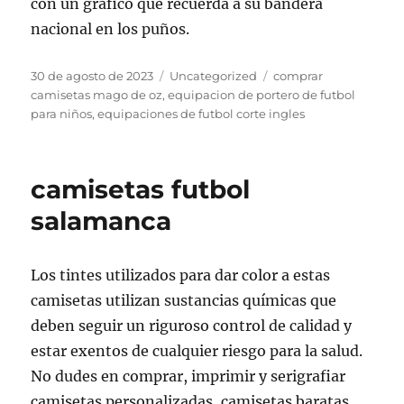
con un gráfico que recuerda a su bandera
nacional en los puños.
Publicado
Categorías
Etiquetas
30 de agosto de 2023
Uncategorized
comprar
el
camisetas mago de oz
,
equipacion de portero de futbol
para niños
,
equipaciones de futbol corte ingles
camisetas futbol
salamanca
Los tintes utilizados para dar color a estas
camisetas utilizan sustancias químicas que
deben seguir un riguroso control de calidad y
estar exentos de cualquier riesgo para la salud.
No dudes en comprar, imprimir y serigrafiar
camisetas personalizadas, camisetas baratas