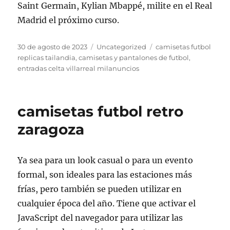
Saint Germain, Kylian Mbappé, milite en el Real
Madrid el próximo curso.
Publicado
Categorías
Etiquetas
30 de agosto de 2023
Uncategorized
camisetas futbol
el
replicas tailandia
,
camisetas y pantalones de futbol
,
entradas celta villarreal milanuncios
camisetas futbol retro
zaragoza
Ya sea para un look casual o para un evento
formal, son ideales para las estaciones más
frías, pero también se pueden utilizar en
cualquier época del año. Tiene que activar el
JavaScript del navegador para utilizar las