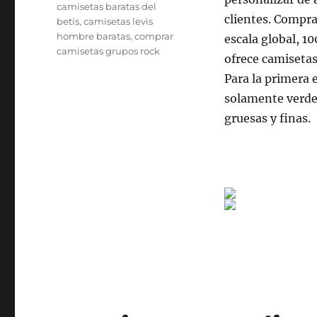
Etiquetas
camisetas baratas del
clientes. Compr
betis
,
camisetas levis
hombre baratas
,
comprar
escala global, 1
camisetas grupos rock
ofrece camisetas
Para la primera 
solamente verde
gruesas y finas.