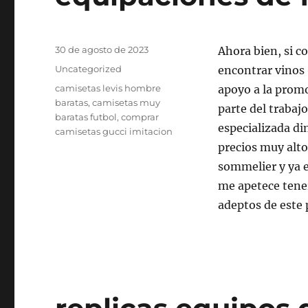
Publicado
30 de agosto de 2023
Ahora bien, si c
el
Categorías
Uncategorized
encontrar vinos 
Etiquetas
camisetas levis hombre
apoyo a la prom
baratas
,
camisetas muy
parte del trabaj
baratas futbol
,
comprar
especializada di
camisetas gucci imitacion
precios muy alto
sommelier y ya e
me apetece tener
adeptos de este 