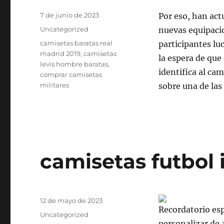
Publicado
7 de junio de 2023
Por eso, han act
el
Categorías
Uncategorized
nuevas equipacio
Etiquetas
camisetas baratas real
participantes lu
madrid 2019
,
camisetas
la espera de que
levis hombre baratas
,
identifica al ca
comprar camisetas
militares
sobre una de las 
camisetas futbol i
Publicado
12 de mayo de 2023
Recordatorio esp
el
Categorías
Uncategorized
personalizar de 