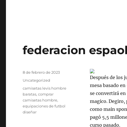
federacion espaol
Publicado
8 de febrero de 2023
Después de los j
el
Categorías
Uncategorized
mesa basado en e
Etiquetas
camisetas levis hombre
se convertirá e
baratas
,
comprar
camisetas hombre
,
magico. Degiro, 
equipaciones de futbol
como main spons
diseñar
pagó 5,5 millones
curso pasado.