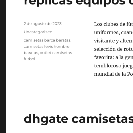
replicas equipos 
Publicado
2 de agosto de 2023
Los clubes de fú
el
Categorías
Uncategorized
uniformes, cuand
Etiquetas
camisetas barca baratas
,
visitante y alter
camisetas levis hombre
selección de rotu
baratas
,
outlet camisetas
favorita: a la ge
futbol
tembloroso juego
mundial de la Po
dhgate camisetas