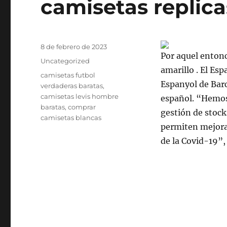
camisetas replica
Publicado
8 de febrero de 2023
Por aquel entonc
el
Categorías
Uncategorized
amarillo . El Es
Etiquetas
camisetas futbol
Espanyol de Barc
verdaderas baratas
,
camisetas levis hombre
español. “Hemos 
baratas
,
comprar
gestión de stock
camisetas blancas
permiten mejora
de la Covid-19”,