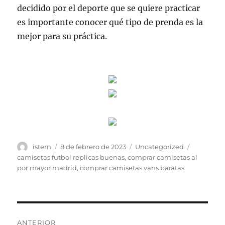
decidido por el deporte que se quiere practicar
es importante conocer qué tipo de prenda es la
mejor para su práctica.
Autor
Publicado
Categorías
Etiquetas
istern
8 de febrero de 2023
Uncategorized
el
camisetas futbol replicas buenas
,
comprar camisetas al
por mayor madrid
,
comprar camisetas vans baratas
Navegación
ANTERIOR