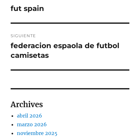
de
fut spain
Entrada
anterior:
entradas
SIGUIENTE
federacion espaola de futbol
Entrada
siguiente:
camisetas
Archives
abril 2026
marzo 2026
noviembre 2025