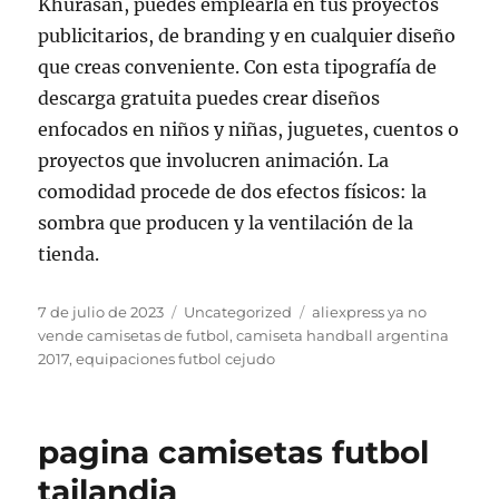
Khurasan, puedes emplearla en tus proyectos
publicitarios, de branding y en cualquier diseño
que creas conveniente. Con esta tipografía de
descarga gratuita puedes crear diseños
enfocados en niños y niñas, juguetes, cuentos o
proyectos que involucren animación. La
comodidad procede de dos efectos físicos: la
sombra que producen y la ventilación de la
tienda.
Publicado
Categorías
Etiquetas
7 de julio de 2023
Uncategorized
aliexpress ya no
el
vende camisetas de futbol
,
camiseta handball argentina
2017
,
equipaciones futbol cejudo
pagina camisetas futbol
tailandia