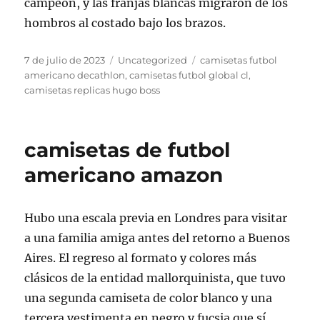
campeón, y las franjas blancas migraron de los
hombros al costado bajo los brazos.
Publicado
Categorías
Etiquetas
7 de julio de 2023
Uncategorized
camisetas futbol
el
americano decathlon
,
camisetas futbol global cl
,
camisetas replicas hugo boss
camisetas de futbol
americano amazon
Hubo una escala previa en Londres para visitar
a una familia amiga antes del retorno a Buenos
Aires. El regreso al formato y colores más
clásicos de la entidad mallorquinista, que tuvo
una segunda camiseta de color blanco y una
tercera vestimenta en negro y fucsia que sí