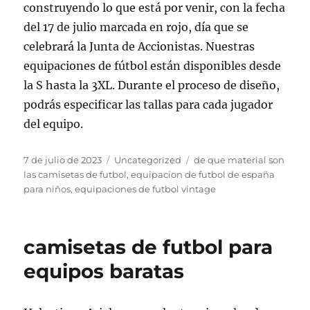
construyendo lo que está por venir, con la fecha
del 17 de julio marcada en rojo, día que se
celebrará la Junta de Accionistas. Nuestras
equipaciones de fútbol están disponibles desde
la S hasta la 3XL. Durante el proceso de diseño,
podrás especificar las tallas para cada jugador
del equipo.
Publicado
Categorías
Etiquetas
7 de julio de 2023
Uncategorized
de que material son
el
las camisetas de futbol
,
equipacion de futbol de españa
para niños
,
equipaciones de futbol vintage
camisetas de futbol para
equipos baratas