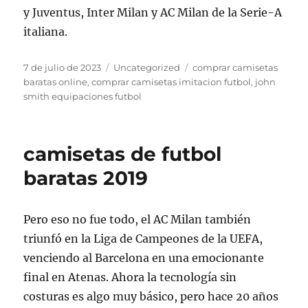
y Juventus, Inter Milan y AC Milan de la Serie-A
italiana.
Publicado
Categorías
Etiquetas
7 de julio de 2023
Uncategorized
comprar camisetas
el
baratas online
,
comprar camisetas imitacion futbol
,
john
smith equipaciones futbol
camisetas de futbol
baratas 2019
Pero eso no fue todo, el AC Milan también
triunfó en la Liga de Campeones de la UEFA,
venciendo al Barcelona en una emocionante
final en Atenas. Ahora la tecnología sin
costuras es algo muy básico, pero hace 20 años