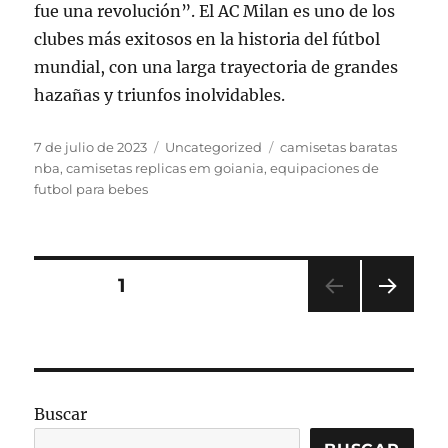
fue una revolución”. El AC Milan es uno de los
clubes más exitosos en la historia del fútbol
mundial, con una larga trayectoria de grandes
hazañas y triunfos inolvidables.
Publicado
Categorías
Etiquetas
7 de julio de 2023
Uncategorized
camisetas baratas
el
nba
,
camisetas replicas em goiania
,
equipaciones de
futbol para bebes
Paginación
PÁGINA
1
PRÓ
de
XIMA
PÁGI
entradas
NA
Buscar