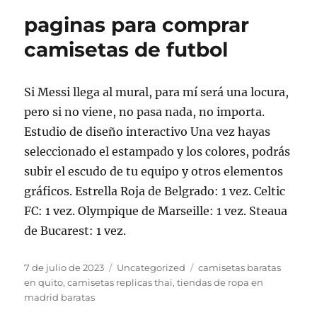
paginas para comprar
camisetas de futbol
Si Messi llega al mural, para mí será una locura,
pero si no viene, no pasa nada, no importa.
Estudio de diseño interactivo Una vez hayas
seleccionado el estampado y los colores, podrás
subir el escudo de tu equipo y otros elementos
gráficos. Estrella Roja de Belgrado: 1 vez. Celtic
FC: 1 vez. Olympique de Marseille: 1 vez. Steaua
de Bucarest: 1 vez.
Publicado
Categorías
Etiquetas
7 de julio de 2023
Uncategorized
camisetas baratas
el
en quito
,
camisetas replicas thai
,
tiendas de ropa en
madrid baratas