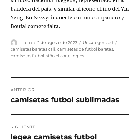
símbolo nacional Taegeuk, representado en la
bandera del país, y similar al icono chino del Yin
Yang. En Nessyri conecta con un compañero y
Boufal comete falta.
Autor
Publicado
Categorías
Etiquetas
istern
2 de agosto de 2023
Uncategorized
el
camisetas baratas cali
,
camisetas de futbol baratas
,
camisetas futbol niño el corte ingles
Navegación
ANTERIOR
de
camisetas futbol sublimadas
Entrada
anterior:
entradas
SIGUIENTE
legea camisetas futbol
Entrada