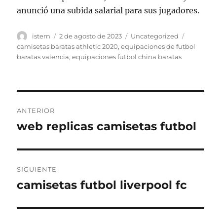
anunció una subida salarial para sus jugadores.
Autor
Publicado
Categorías
Etiquetas
istern
2 de agosto de 2023
Uncategorized
el
camisetas baratas athletic 2020
,
equipaciones de futbol
baratas valencia
,
equipaciones futbol china baratas
Navegación
ANTERIOR
de
web replicas camisetas futbol
Entrada
anterior:
entradas
SIGUIENTE
camisetas futbol liverpool fc
Entrada
siguiente: