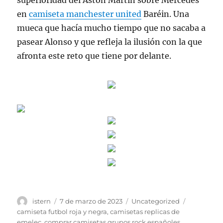
superioridad del Aston Martin sobre Mercedes
en
camiseta manchester united
Baréin. Una
mueca que hacía mucho tiempo que no sacaba a
pasear Alonso y que refleja la ilusión con la que
afronta este reto que tiene por delante.
Autor
Publicado
Categorías
Etiquetas
istern
7 de marzo de 2023
Uncategorized
el
camiseta futbol roja y negra
,
camisetas replicas de
emelec
,
comprar camisetas grupos rock españoles