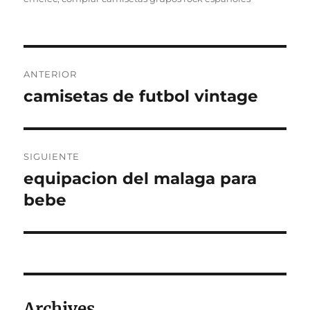
Navegación
ANTERIOR
de
camisetas de futbol vintage
Entrada
anterior:
entradas
SIGUIENTE
equipacion del malaga para
Entrada
siguiente:
bebe
Archives