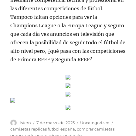
mediante competencia técnica y profesional en
las diferentes competiciones de fútbol.
Tampoco faltan opciones para ver la
Champions League o la Europa League y seguro
que cada día ves anuncios en televisión que
ofrecen la posibilidad de seguir todo el fútbol de
alto nivel pero, ¿qué pasa con las competiciones
de Primera RFEF y Segunda RFEF?
Autor
Publicado
Categorías
Etiquetas
istern
7 de marzo de 2023
Uncategorized
el
camisetas replicas futbol españa
,
comprar camisetas
grupos rock
,
equipaciones originales