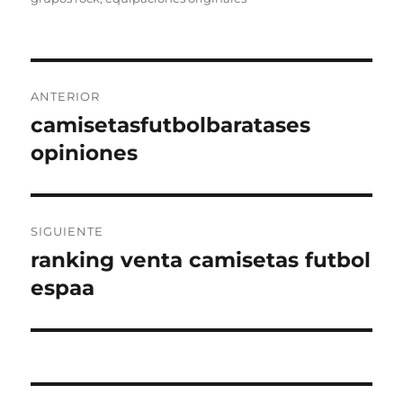
Navegación
ANTERIOR
de
camisetasfutbolbaratases
Entrada
anterior:
opiniones
entradas
SIGUIENTE
ranking venta camisetas futbol
Entrada
siguiente:
espaa