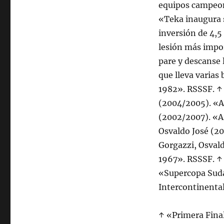
equipos campeone
«Teka inaugura s
inversión de 4,5
lesión más impor
pare y descanse 
que lleva varias
1982». RSSSF. ↑ 
(2004/2005). «A
(2002/2007). «Ar
Osvaldo José (20
Gorgazzi, Osval
1967». RSSSF. ↑
«Supercopa Suda
Intercontinenta
↑ «Primera Fina