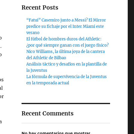
Recent Posts
“Fatui” Casemiro junto a Messi? El Mirror
predice su fichaje por el Inter Miami este
verano
o
El fútbol de hombres duros del Athletic:
¿por qué siempre ganan con el juego físico?
.
Nico Williams, la última joya de la cantera
o
del Athletic de Bilbao
Análisis táctico y desafíos en la plantilla de
la Juventus
La fórmula de supervivencia de la Juventus
os
en la temporada actual
al
or
Recent Comments
a
No hay comentarios que mostrar.