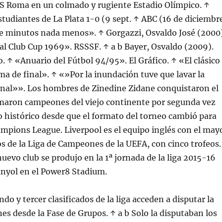
 AS Roma en un colmado y rugiente Estadio Olímpico. ↑
udiantes de La Plata 1-0 (9 sept. ↑ ABC (16 de diciembr
te minutos nada menos». ↑ Gorgazzi, Osvaldo José (2000)
l Club Cup 1969». RSSSF. ↑ a b Bayer, Osvaldo (2009).
. ↑ «Anuario del Fútbol 94/95». El Gráfico. ↑ «El clásico
ima de final». ↑ «»Por la inundación tuve que lavar la
inal»». Los hombres de Zinedine Zidane conquistaron el
lamaron campeones del viejo continente por segunda vez
o histórico desde que el formato del torneo cambió para
ampions League. Liverpool es el equipo inglés con el may
s de la Liga de Campeones de la UEFA, con cinco trofeos.
nuevo club se produjo en la 1ª jornada de la liga 2015-16
anyol en el Power8 Stadium.
do y tercer clasificados de la liga acceden a disputar la
s desde la Fase de Grupos. ↑ a b Solo la disputaban los