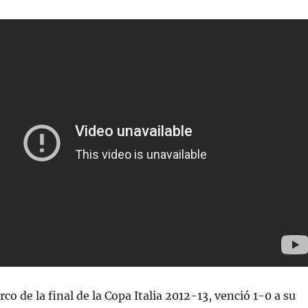
rco de la final de la Copa Italia 2012-13, venció 1-0 a su