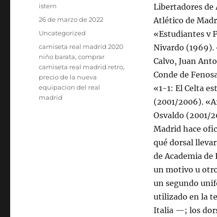
Autor
istern
Libertadores de 
Publicado
26 de marzo de 2022
Atlético de Madr
el
Categorías
Uncategorized
«Estudiantes v F
Etiquetas
camiseta real madrid 2020
Nivardo (1969). 
niño barata
,
comprar
Calvo, Juan Anto
camiseta real madrid retro
,
Conde de Fenosa
precio de la nueva
equipacion del real
«1-1: El Celta e
madrid
(2001/2006). «Ar
Osvaldo (2001/20
Madrid hace ofic
qué dorsal llevar
de Academia de 
un motivo u otr
un segundo unif
utilizado en la
Italia —; los do