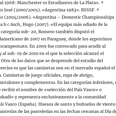
l 1968: Manchester vs Estudiantes de La Plata». ↑
do José (2000/2005). «Argentina 1983». RSSSF. ↑
do (2004/2006). «Argentina – Domestic Championships
a b c Asch, Hugo (2007). «El equipo más odiado de la
a categoría sub-20, Romero también disputó el
mericano de 2007 en Paraguay, donde los argentinos
ubcampeonato. En 2009 fue convocado para acudir al
 al sub-19 de 2010 en el que la selección alcanzó el
tro de los datos que se desprende del estudio del
ecios es que las camisetas son en el mercado español el
. Camisetas de juego oficiales, ropa de abrigo,
ntalones y complementos. En las categorías inferiores, 
recibir el nombre de «selección del País Vasco» o
uskadi» y representa exclusivamente a la comunidad
ís Vasco (España). Huesos de santo y buñuelos de viento
tanterías de las pastelerías en las fechas cercanas al Día d