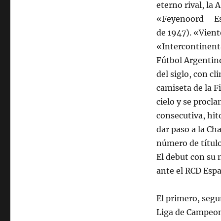
eterno rival, la
«Feyenoord – Est
de 1947). «Vien
«Intercontinenta
Fútbol Argentino
del siglo, con cl
camiseta de la F
cielo y se proc
consecutiva, hit
dar paso a la Ch
número de título
El debut con su 
ante el RCD Esp
El primero, segun
Liga de Campeone