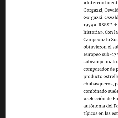
«Intercontinenta
Gorgazzi, Osval
Gorgazzi, Osval
1979». RSSSF. ↑ 
historia». Con l
Campeonato Suda
obtuvieron el s
Europeo sub-17 y
subcampeonato. O
comparador de pr
producto estrella
chubasqueros, pa
combinado suele 
«selección de E
autónoma del Pa
típicos en las es