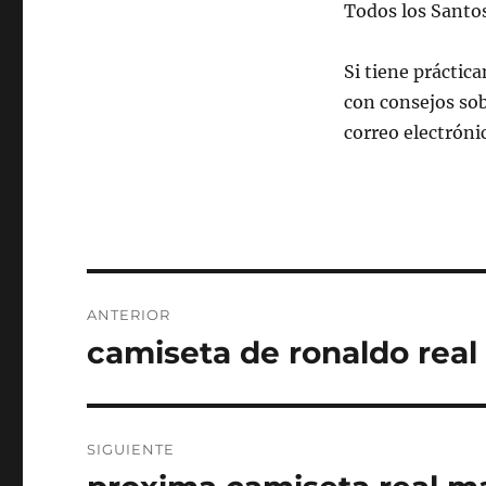
Todos los Santos.
Si tiene práctic
con consejos s
correo electróni
Navegación
ANTERIOR
de
camiseta de ronaldo real
Entrada
anterior:
entradas
SIGUIENTE
Entrada