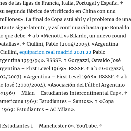
s de las ligas de Francia, Italia, Portugal y España. ↑
u segunda fábrica de vitrificado en China con una
 millones». La final de Copa está ahí y el problema de una
tante sigue latente, y así continuará hasta que Ronaldo
lo que debe. ↑ a b «Menotti vs Bilardo, un nuevo round
 batallas». ↑ Ciullini, Pablo (2004/2005). «Argentina
Ciullini,
equipacion real madrid 2021 22
Pablo
rgentina 1993/94». RSSSF. ↑ Gorgazzi, Osvaldo José
gentina – First Level 1969». RSSSF. ↑ a b c Gorgazzi,
02/2007). «Argentina – First Level 1968». RSSSF. ↑ a b
do José (2000/2004). «Asociación del Fútbol Argentino –
 «1969 – Milan – Estudiantes Intercontinental Cup». ↑
mericana 1969: Estudiantes – Santos». ↑ «Copa
l 1969: Estudiantes – AC Milan».
l Estudiantes 1 – Manchester 0». YouTube. ↑