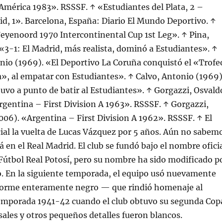
América 1983». RSSSF. ↑ «Estudiantes del Plata, 2 –
id, 1». Barcelona, España: Diario El Mundo Deportivo. ↑
eyenoord 1970 Intercontinental Cup 1st Leg». ↑ Pina,
«3-1: El Madrid, más realista, dominó a Estudiantes». ↑
nio (1969). «El Deportivo La Coruña conquistó el «Trofe
», al empatar con Estudiantes». ↑ Calvo, Antonio (1969)
stuvo a punto de batir al Estudiantes». ↑ Gorgazzi, Osvald
gentina – First Division A 1963». RSSSF. ↑ Gorgazzi,
06). «Argentina – First Division A 1962». RSSSF. ↑ El
ial la vuelta de Lucas Vázquez por 5 años. Aún no sabem
á en el Real Madrid. El club se fundó bajo el nombre ofici
Fútbol Real Potosí, pero su nombre ha sido modificado p
o. En la siguiente temporada, el equipo usó nuevamente
orme enteramente negro — que rindió homenaje al
 temporada 1941-42 cuando el club obtuvo su segunda Cop
rsales y otros pequeños detalles fueron blancos.