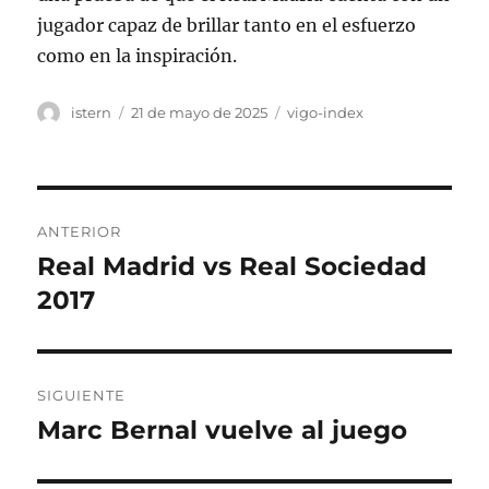
jugador capaz de brillar tanto en el esfuerzo
como en la inspiración.
Autor
Publicado
Categorías
istern
21 de mayo de 2025
vigo-index
el
Navegación
ANTERIOR
de
Real Madrid vs Real Sociedad
Entrada
anterior:
2017
entradas
SIGUIENTE
Marc Bernal vuelve al juego
Entrada
siguiente: