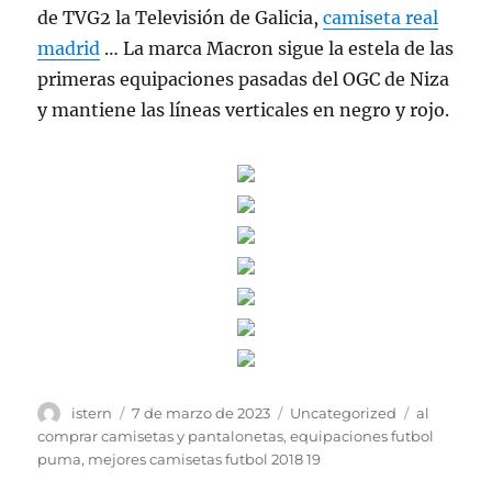
de TVG2 la Televisión de Galicia,
camiseta real
madrid
… La marca Macron sigue la estela de las
primeras equipaciones pasadas del OGC de Niza
y mantiene las líneas verticales en negro y rojo.
Autor
Publicado
Categorías
Etiquetas
istern
7 de marzo de 2023
Uncategorized
al
el
comprar camisetas y pantalonetas
,
equipaciones futbol
puma
,
mejores camisetas futbol 2018 19