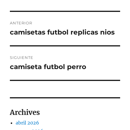
Navegación
ANTERIOR
de
camisetas futbol replicas nios
Entrada
anterior:
entradas
SIGUIENTE
camiseta futbol perro
Entrada
siguiente:
Archives
abril 2026