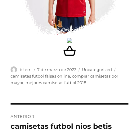
Autor
Publicado
Categorías
Etiquetas
istern
7 de marzo de 2023
Uncategorized
el
camisetas futbol falsas online
,
comprar camisetas por
mayor
,
mejores camisetas futbol 2018
Navegación
ANTERIOR
de
camisetas futbol nios betis
Entrada
anterior:
entradas