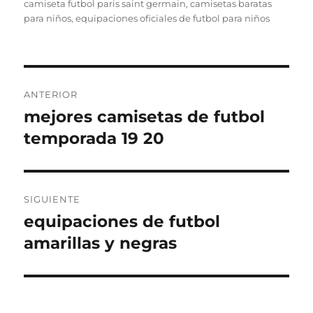
el
camiseta futbol paris saint germain
,
camisetas baratas
para niños
,
equipaciones oficiales de futbol para niños
Navegación
ANTERIOR
de
mejores camisetas de futbol
Entrada
anterior:
temporada 19 20
entradas
SIGUIENTE
equipaciones de futbol
Entrada
siguiente:
amarillas y negras