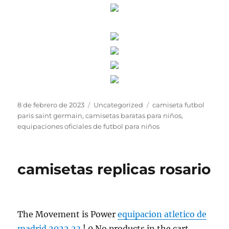
Publicado
Categorías
Etiquetas
8 de febrero de 2023
Uncategorized
camiseta futbol
el
paris saint germain
,
camisetas baratas para niños
,
equipaciones oficiales de futbol para niños
camisetas replicas rosario
The Movement is Power
equipacion atletico de
madrid 2022 23
! 0 No products in the cart.