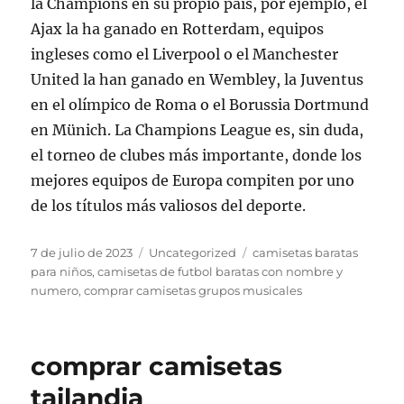
la Champions en su propio país, por ejemplo, el
Ajax la ha ganado en Rotterdam, equipos
ingleses como el Liverpool o el Manchester
United la han ganado en Wembley, la Juventus
en el olímpico de Roma o el Borussia Dortmund
en Münich. La Champions League es, sin duda,
el torneo de clubes más importante, donde los
mejores equipos de Europa compiten por uno
de los títulos más valiosos del deporte.
Publicado
Categorías
Etiquetas
7 de julio de 2023
Uncategorized
camisetas baratas
el
para niños
,
camisetas de futbol baratas con nombre y
numero
,
comprar camisetas grupos musicales
comprar camisetas
tailandia