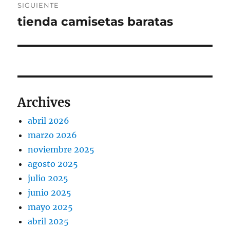
SIGUIENTE
tienda camisetas baratas
Entrada
siguiente:
Archives
abril 2026
marzo 2026
noviembre 2025
agosto 2025
julio 2025
junio 2025
mayo 2025
abril 2025