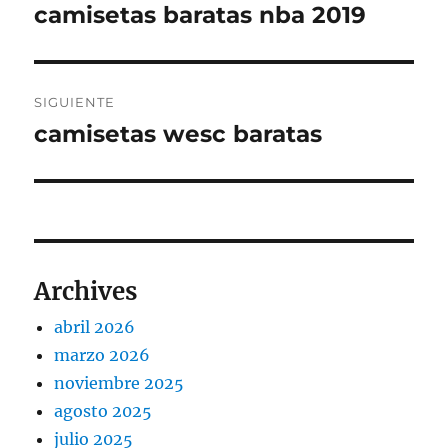
de
camisetas baratas nba 2019
Entrada
anterior:
entradas
SIGUIENTE
camisetas wesc baratas
Entrada
siguiente:
Archives
abril 2026
marzo 2026
noviembre 2025
agosto 2025
julio 2025