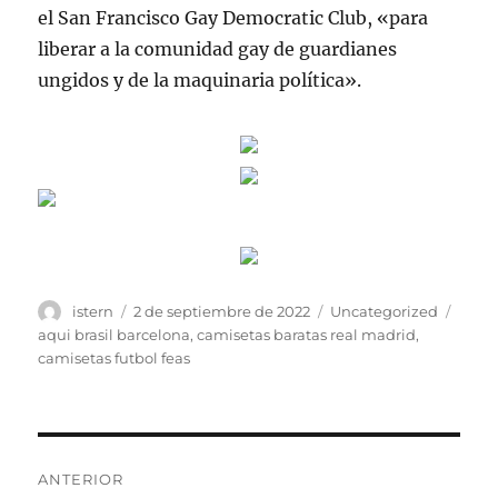
el San Francisco Gay Democratic Club, «para
liberar a la comunidad gay de guardianes
ungidos y de la maquinaria política».
Autor
Publicado
Categorías
Etiqu
istern
2 de septiembre de 2022
Uncategorized
el
aqui brasil barcelona
,
camisetas baratas real madrid
,
camisetas futbol feas
Navegación
ANTERIOR