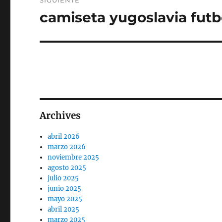
SIGUIENTE
camiseta yugoslavia futb
Entrada
siguiente:
Archives
abril 2026
marzo 2026
noviembre 2025
agosto 2025
julio 2025
junio 2025
mayo 2025
abril 2025
marzo 2025