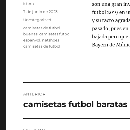
Autor
istern
son una gran inv
Publicado
7 de junio de 2023
futbol 2019 en u
el
Categorías
Uncategorized
y su tacto agrad
Etiquetas
camisetas de futbol
pasado, pues en
buenas
,
camisetas futbol
bajada pero que 
espanyol
,
netshoes
Bayern de Múnich
camisetas de futbol
Navegación
ANTERIOR
de
camisetas futbol baratas 
Entrada
anterior:
entradas