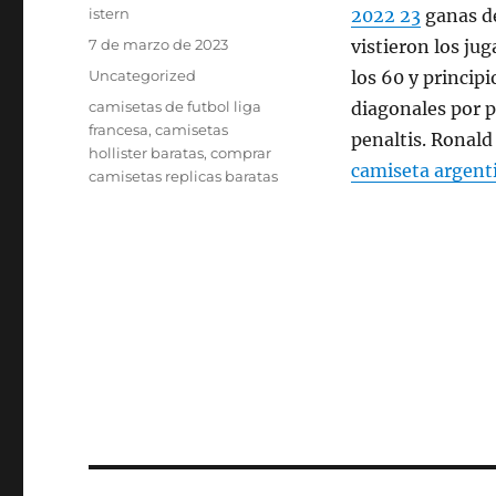
Autor
istern
2022 23
ganas de
Publicado
7 de marzo de 2023
vistieron los ju
el
Categorías
Uncategorized
los 60 y principi
Etiquetas
camisetas de futbol liga
diagonales por p
francesa
,
camisetas
penaltis. Ronald
hollister baratas
,
comprar
camiseta argent
camisetas replicas baratas
Navegación