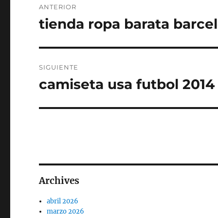
ANTERIOR
de
tienda ropa barata barce
Entrada
anterior:
entradas
SIGUIENTE
camiseta usa futbol 2014
Entrada
siguiente:
Archives
abril 2026
marzo 2026