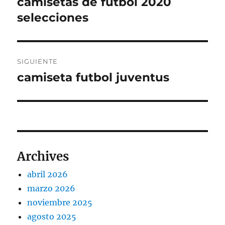
camisetas de futbol 2020
Entrada
anterior:
selecciones
entradas
SIGUIENTE
camiseta futbol juventus
Entrada
siguiente:
Archives
abril 2026
marzo 2026
noviembre 2025
agosto 2025