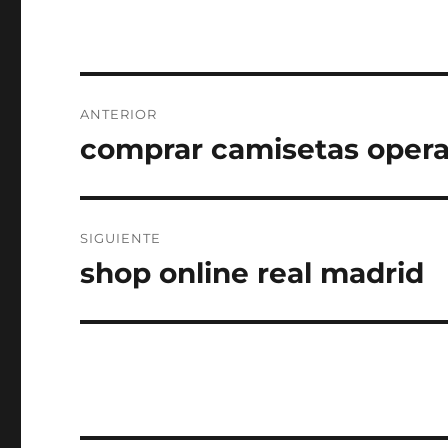
Navegación
ANTERIOR
de
comprar camisetas opera
Entrada
anterior:
entradas
SIGUIENTE
shop online real madrid
Entrada
siguiente: