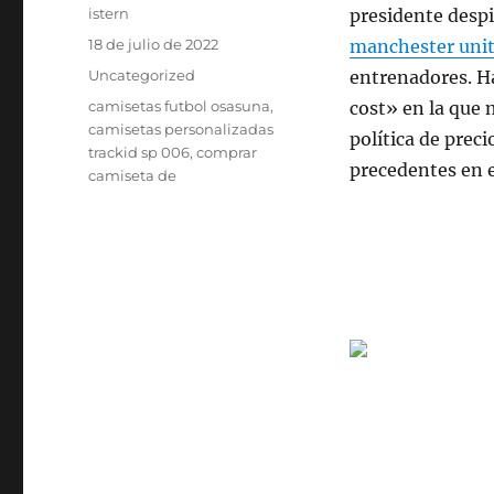
Autor
istern
presidente despi
Publicado
18 de julio de 2022
manchester uni
el
Categorías
Uncategorized
entrenadores. H
Etiquetas
camisetas futbol osasuna
,
cost» en la que 
camisetas personalizadas
política de preci
trackid sp 006
,
comprar
precedentes en e
camiseta de