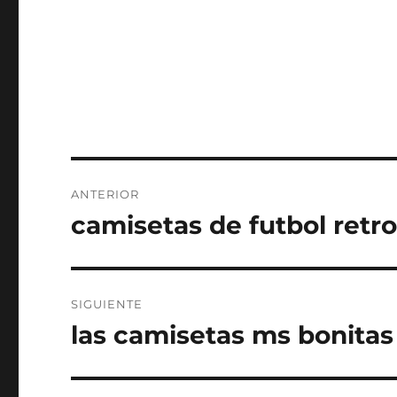
Navegación
ANTERIOR
de
camisetas de futbol retr
Entrada
anterior:
entradas
SIGUIENTE
las camisetas ms bonitas 
Entrada
siguiente: