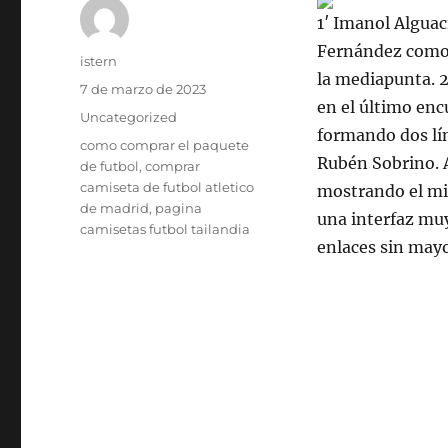
1′ Imanol Alguac
Fernández como 
Autor
istern
la mediapunta. 
Publicado
7 de marzo de 2023
en el último enc
el
Categorías
Uncategorized
formando dos lí
Etiquetas
como comprar el paquete
Rubén Sobrino. A
de futbol
,
comprar
camiseta de futbol atletico
mostrando el mi
de madrid
,
pagina
una interfaz muy
camisetas futbol tailandia
enlaces sin may