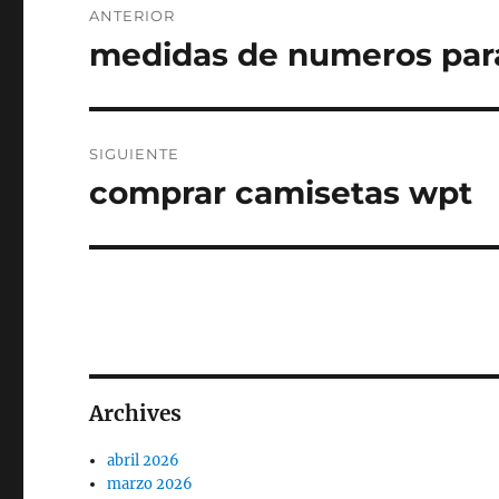
ANTERIOR
de
medidas de numeros para
Entrada
anterior:
entradas
SIGUIENTE
comprar camisetas wpt
Entrada
siguiente:
Archives
abril 2026
marzo 2026