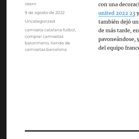
Autor
istern
con una decorac
Publicado
9 de agosto de 2022
united 2022 23
y
el
Categorías
Uncategorized
también dejó una
Etiquetas
camiseta catalana futbol
,
de más tarde, en 
comprar camisetas
pavoneándose, y
balonmano
,
tienda de
del equipo fran
camisetas barcelona
Navegación