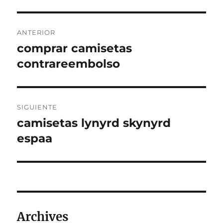
Navegación
ANTERIOR
de
comprar camisetas
Entrada
anterior:
contrareembolso
entradas
SIGUIENTE
camisetas lynyrd skynyrd
Entrada
siguiente:
espaa
Archives