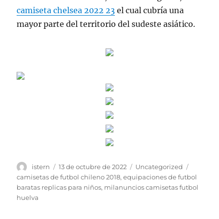
camiseta chelsea 2022 23
el cual cubría una
mayor parte del territorio del sudeste asiático.
Autor
Publicado
Categorías
Etiqueta
istern
13 de octubre de 2022
Uncategorized
el
camisetas de futbol chileno 2018
,
equipaciones de futbol
baratas replicas para niños
,
milanuncios camisetas futbol
huelva