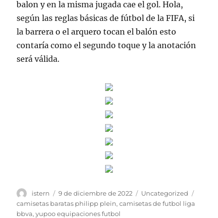
balon y en la misma jugada cae el gol. Hola,
según las reglas básicas de fútbol de la FIFA, si
la barrera o el arquero tocan el balón esto
contaría como el segundo toque y la anotación
será válida.
Autor
Publicado
Categorías
Etique
istern
9 de diciembre de 2022
Uncategorized
el
camisetas baratas philipp plein
,
camisetas de futbol liga
bbva
,
yupoo equipaciones futbol