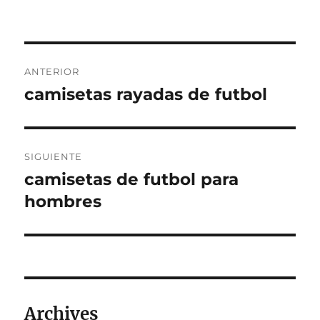
Navegación
ANTERIOR
de
camisetas rayadas de futbol
Entrada
anterior:
entradas
SIGUIENTE
camisetas de futbol para
Entrada
siguiente:
hombres
Archives