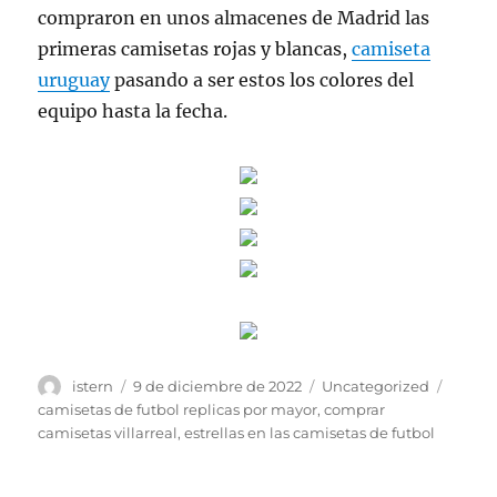
compraron en unos almacenes de Madrid las
primeras camisetas rojas y blancas,
camiseta
uruguay
pasando a ser estos los colores del
equipo hasta la fecha.
Autor
Publicado
Categorías
Etique
istern
9 de diciembre de 2022
Uncategorized
el
camisetas de futbol replicas por mayor
,
comprar
camisetas villarreal
,
estrellas en las camisetas de futbol