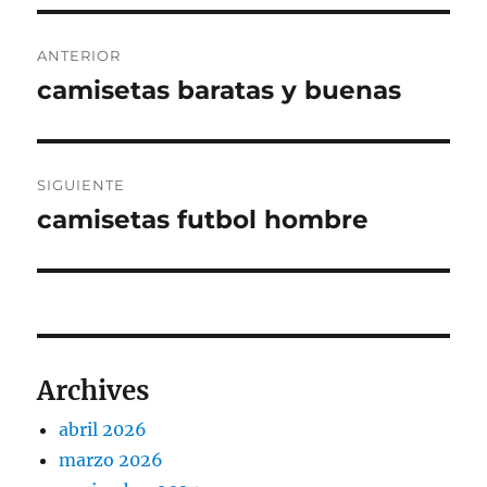
Navegación
ANTERIOR
de
camisetas baratas y buenas
Entrada
anterior:
entradas
SIGUIENTE
camisetas futbol hombre
Entrada
siguiente:
Archives
abril 2026
marzo 2026