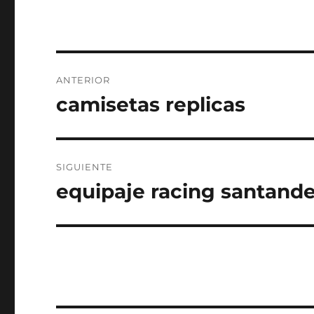
Navegación
ANTERIOR
de
camisetas replicas
Entrada
anterior:
entradas
SIGUIENTE
equipaje racing santande
Entrada
siguiente: