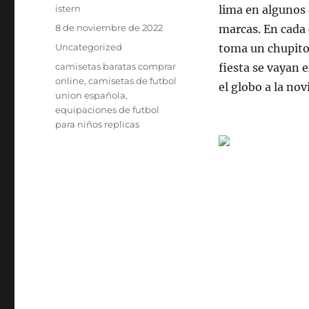
Autor
istern
lima en algunos 
Publicado
8 de noviembre de 2022
marcas. En cada 
el
Categorías
Uncategorized
toma un chupito.
Etiquetas
camisetas baratas comprar
fiesta se vayan 
online
,
camisetas de futbol
el globo a la nov
union española
,
equipaciones de futbol
para niños replicas