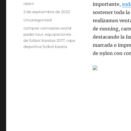
Autor
istern
importante,
sud
Publicado
2 de septiembre de 2022
sostener toda la
el
Categorías
Uncategorized
realizamos vent
Etiquetas
comprar camisetas world
de running, car
padel tour
,
equipaciones
destacando la f
de futbol baratas 2017
,
ropa
marcada o impr
deportiva futbol barata
de nylon con co