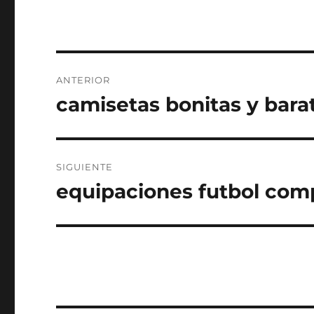
Navegación
ANTERIOR
de
camisetas bonitas y bara
Entrada
anterior:
entradas
SIGUIENTE
equipaciones futbol com
Entrada
siguiente: