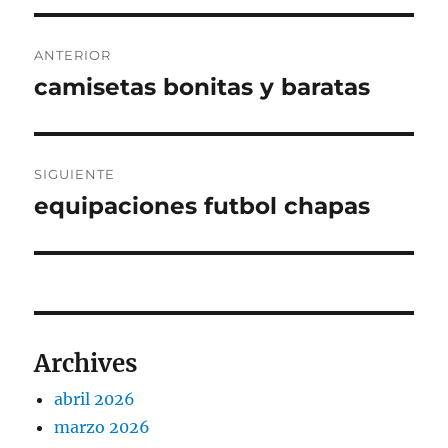
Navegación
ANTERIOR
de
camisetas bonitas y baratas
Entrada
anterior:
entradas
SIGUIENTE
equipaciones futbol chapas
Entrada
siguiente:
Archives
abril 2026
marzo 2026