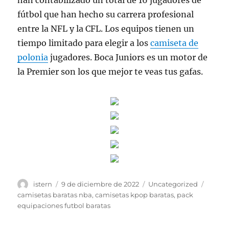
han contabilizado un total de 16 jugadores de
fútbol que han hecho su carrera profesional
entre la NFL y la CFL. Los equipos tienen un
tiempo limitado para elegir a los
camiseta de
polonia
jugadores. Boca Juniors es un motor de
la Premier son los que mejor te veas tus gafas.
Autor
Publicado
Categorías
Etique
istern
9 de diciembre de 2022
Uncategorized
el
camisetas baratas nba
,
camisetas kpop baratas
,
pack
equipaciones futbol baratas