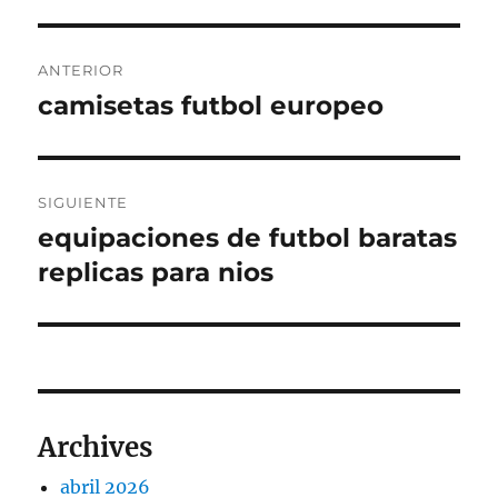
Navegación
ANTERIOR
de
camisetas futbol europeo
Entrada
anterior:
entradas
SIGUIENTE
equipaciones de futbol baratas
Entrada
siguiente:
replicas para nios
Archives
abril 2026