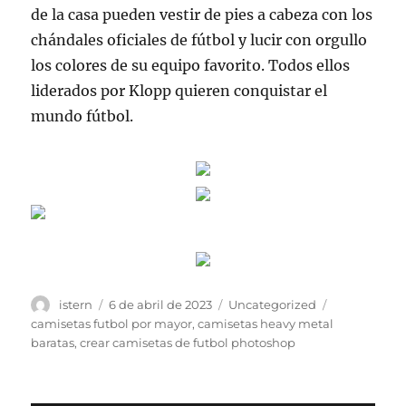
de la casa pueden vestir de pies a cabeza con los
chándales oficiales de fútbol y lucir con orgullo
los colores de su equipo favorito. Todos ellos
liderados por Klopp quieren conquistar el
mundo fútbol.
Autor
Publicado
Categorías
Etiquetas
istern
6 de abril de 2023
Uncategorized
el
camisetas futbol por mayor
,
camisetas heavy metal
baratas
,
crear camisetas de futbol photoshop