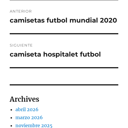
Navegación
ANTERIOR
de
camisetas futbol mundial 2020
Entrada
anterior:
entradas
SIGUIENTE
camiseta hospitalet futbol
Entrada
siguiente:
Archives
abril 2026
marzo 2026
noviembre 2025