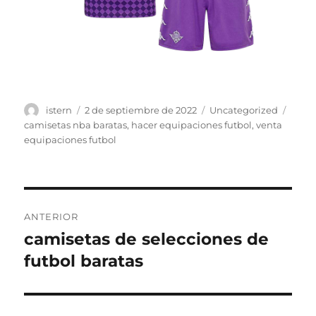
Autor
Publicado
Categorías
Etiqu
istern
2 de septiembre de 2022
Uncategorized
el
camisetas nba baratas
,
hacer equipaciones futbol
,
venta
equipaciones futbol
Navegación
ANTERIOR
de
camisetas de selecciones de
Entrada
anterior:
futbol baratas
entradas