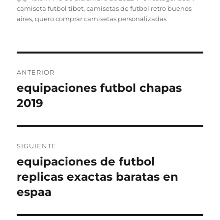
el
camiseta futbol tibet
,
camisetas de futbol retro buenos
aires
,
quero comprar camisetas personalizadas
Navegación
ANTERIOR
de
equipaciones futbol chapas
Entrada
anterior:
2019
entradas
SIGUIENTE
equipaciones de futbol
Entrada
siguiente:
replicas exactas baratas en
espaa