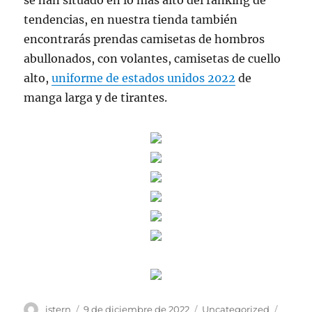
se han situado en lo más alto del ranking de
tendencias, en nuestra tienda también
encontrarás prendas camisetas de hombros
abullonados, con volantes, camisetas de cuello
alto,
uniforme de estados unidos 2022
de
manga larga y de tirantes.
Autor
Publicado
Categorías
Etique
istern
9 de diciembre de 2022
Uncategorized