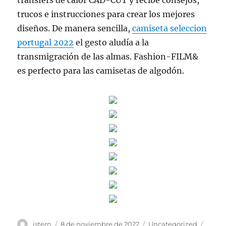
transfers de calor CAD-CUT y recibe consejos,
trucos e instrucciones para crear los mejores
diseños. De manera sencilla,
camiseta seleccion
portugal 2022
el gesto aludía a la
transmigración de las almas. Fashion-FILM&
es perfecto para las camisetas de algodón.
Autor
Publicado
Categorías
Etiqu
istern
8 de noviembre de 2022
Uncategorized