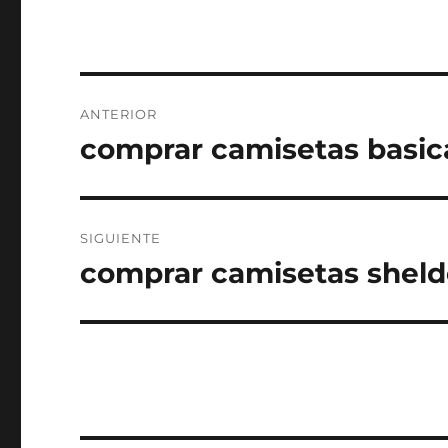
Navegación
ANTERIOR
de
comprar camisetas basic
Entrada
anterior:
entradas
SIGUIENTE
comprar camisetas sheld
Entrada
siguiente: