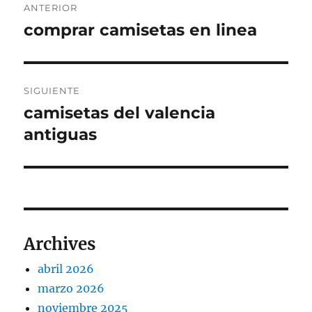
ANTERIOR
de
comprar camisetas en linea
Entrada
anterior:
entradas
SIGUIENTE
camisetas del valencia
Entrada
siguiente:
antiguas
Archives
abril 2026
marzo 2026
noviembre 2025