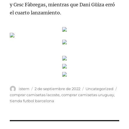
y Cesc Fàbregas, mientras que Dani Güiza erró
el cuarto lanzamiento.
Autor
Publicado
Categorías
Etiqu
istern
2 de septiembre de 2022
Uncategorized
el
comprar camisetas lacoste
,
comprar camisetas uruguay
,
tienda futbol barcelona
Navegación