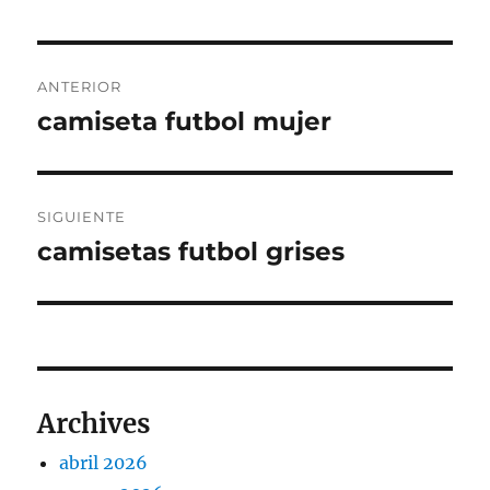
Navegación
ANTERIOR
de
camiseta futbol mujer
Entrada
anterior:
entradas
SIGUIENTE
camisetas futbol grises
Entrada
siguiente:
Archives
abril 2026