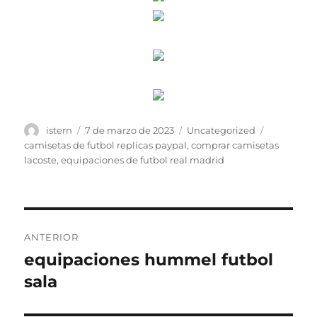
Autor
Publicado
Categorías
Etiquetas
istern
7 de marzo de 2023
Uncategorized
el
camisetas de futbol replicas paypal
,
comprar camisetas
lacoste
,
equipaciones de futbol real madrid
Navegación
ANTERIOR
de
equipaciones hummel futbol
Entrada
anterior:
sala
entradas