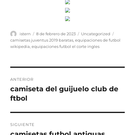
Autor
Publicado
Categorías
Etiquetas
istern
8 de febrero de 2023
Uncategorized
el
camisetas juventus 2019 baratas
,
equipaciones de futbol
wikipedia
,
equipaciones futbol el corte ingles
Navegación
ANTERIOR
de
camiseta del guijuelo club de
Entrada
anterior:
ftbol
entradas
SIGUIENTE
camisetas futbol antiguas
Entrada