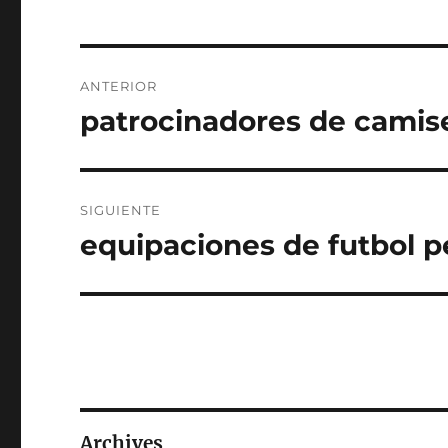
Navegación
ANTERIOR
de
patrocinadores de camise
Entrada
anterior:
entradas
SIGUIENTE
equipaciones de futbol p
Entrada
siguiente:
Archives