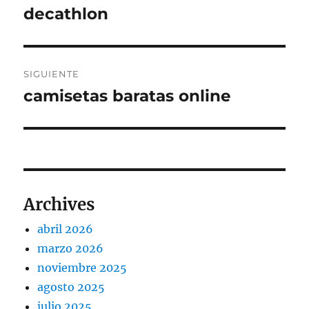
anterior:
decathlon
entradas
SIGUIENTE
camisetas baratas online
Entrada
siguiente:
Archives
abril 2026
marzo 2026
noviembre 2025
agosto 2025
julio 2025