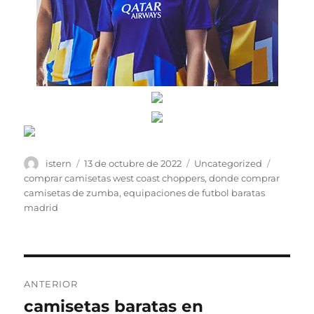
Autor
Publicado
Categorías
Etiqueta
istern
13 de octubre de 2022
Uncategorized
el
comprar camisetas west coast choppers
,
donde comprar
camisetas de zumba
,
equipaciones de futbol baratas
madrid
Navegación
ANTERIOR
de
camisetas baratas en
Entrada