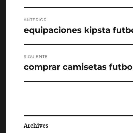
Navegación
ANTERIOR
de
equipaciones kipsta futbo
Entrada
anterior:
entradas
SIGUIENTE
comprar camisetas futbo
Entrada
siguiente:
Archives