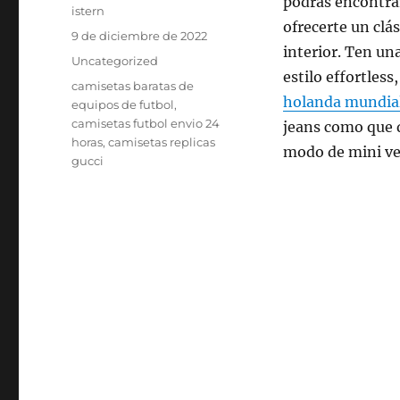
podrás encontrar
Autor
istern
ofrecerte un clá
Publicado
9 de diciembre de 2022
interior. Ten un
el
Categorías
Uncategorized
estilo effortles
Etiquetas
camisetas baratas de
holanda mundia
equipos de futbol
,
camisetas futbol envio 24
jeans como que d
horas
,
camisetas replicas
modo de mini ve
gucci