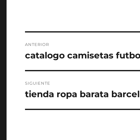
Navegación
ANTERIOR
de
catalogo camisetas futbo
Entrada
anterior:
entradas
SIGUIENTE
tienda ropa barata barce
Entrada
siguiente: