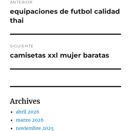
ANTERIOR
de
equipaciones de futbol calidad
Entrada
anterior:
thai
entradas
SIGUIENTE
camisetas xxl mujer baratas
Entrada
siguiente:
Archives
abril 2026
marzo 2026
noviembre 2025