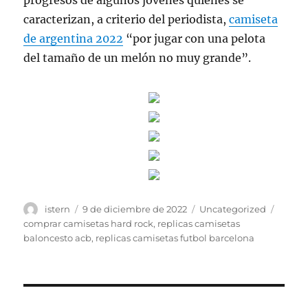
progresos de algunos jóvenes quienes se
caracterizan, a criterio del periodista,
camiseta
de argentina 2022
“por jugar con una pelota
del tamaño de un melón no muy grande”.
Autor
Publicado
Categorías
Etique
istern
9 de diciembre de 2022
Uncategorized
el
comprar camisetas hard rock
,
replicas camisetas
baloncesto acb
,
replicas camisetas futbol barcelona
Navegación