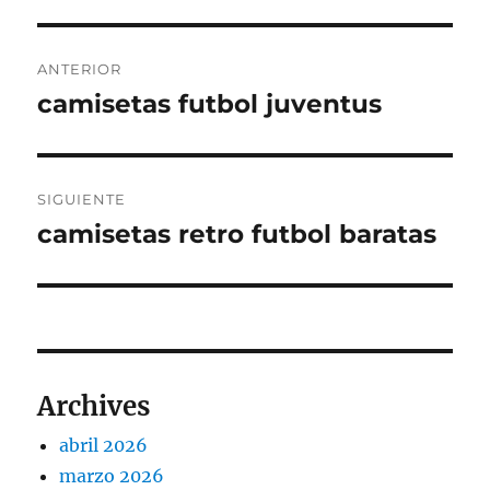
Navegación
ANTERIOR
de
camisetas futbol juventus
Entrada
anterior:
entradas
SIGUIENTE
camisetas retro futbol baratas
Entrada
siguiente:
Archives
abril 2026
marzo 2026