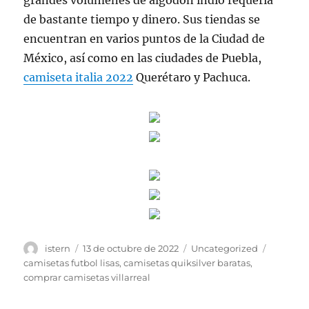
grandes volúmenes de algodón indio requería
de bastante tiempo y dinero. Sus tiendas se
encuentran en varios puntos de la Ciudad de
México, así como en las ciudades de Puebla,
camiseta italia 2022
Querétaro y Pachuca.
Autor
Publicado
Categorías
Etiqueta
istern
13 de octubre de 2022
Uncategorized
el
camisetas futbol lisas
,
camisetas quiksilver baratas
,
comprar camisetas villarreal