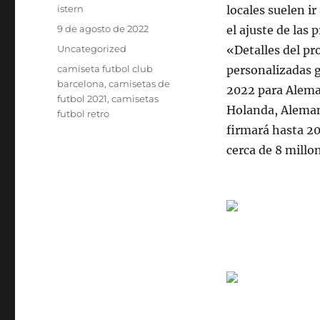
Autor
istern
locales suelen 
Publicado
9 de agosto de 2022
el ajuste de las
el
Categorías
Uncategorized
«Detalles del pr
Etiquetas
camiseta futbol club
personalizadas 
barcelona
,
camisetas de
2022 para Aleman
futbol 2021
,
camisetas
Holanda, Alemani
futbol retro
firmará hasta 20
cerca de 8 millon