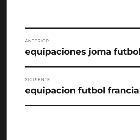
Navegación
ANTERIOR
de
equipaciones joma futbol
Entrada
anterior:
entradas
SIGUIENTE
equipacion futbol francia
Entrada
siguiente: