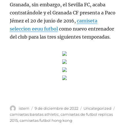
Granada, sin embargo, el Sevilla FC, acaba
contratándole y el Granada CF presenta a Paco
Jémez el 20 de junio de 2016,
camiseta
seleccion eeuu futbol
como nuevo entrenador
del club para las tres siguientes temporadas.
Autor
Publicado
Categorías
Etique
istern
9 de diciembre de 2022
Uncategorized
el
camisetas baratas athletic
,
camisetas de futbol replicas
2015
,
camisetas futbol hong kong