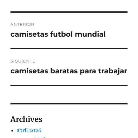
Navegación
ANTERIOR
de
camisetas futbol mundial
Entrada
anterior:
entradas
SIGUIENTE
camisetas baratas para trabajar
Entrada
siguiente:
Archives
abril 2026