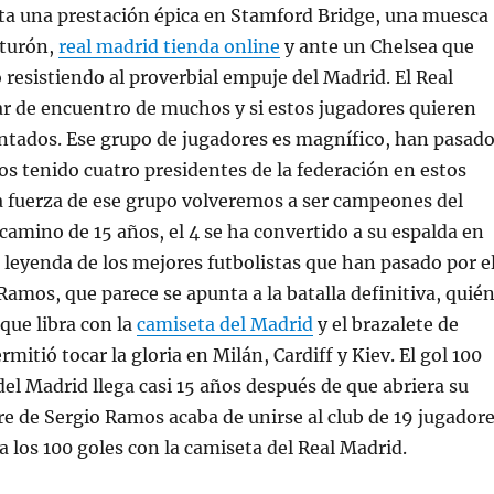
ita una prestación épica en Stamford Bridge, una muesca
nturón,
real madrid tienda online
y ante un Chelsea que
o resistiendo al proverbial empuje del Madrid. El Real
ar de encuentro de muchos y si estos jugadores quieren
ntados. Ese grupo de jugadores es magnífico, han pasad
os tenido cuatro presidentes de la federación en estos
a fuerza de ese grupo volveremos a ser campeones del
amino de 15 años, el 4 se ha convertido a su espalda en
a leyenda de los mejores futbolistas que han pasado por e
Ramos, que parece se apunta a la batalla definitiva, quié
 que libra con la
camiseta del Madrid
y el brazalete de
rmitió tocar la gloria en Milán, Cardiff y Kiev. El gol 100
del Madrid llega casi 15 años después de que abriera su
e de Sergio Ramos acaba de unirse al club de 19 jugador
a los 100 goles con la camiseta del Real Madrid.