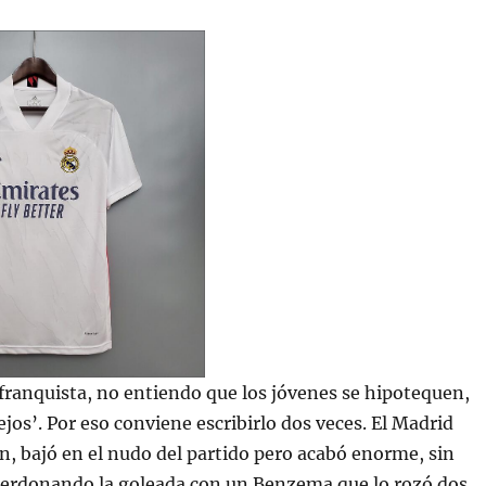
franquista, no entiendo que los jóvenes se hipotequen,
ejos’. Por eso conviene escribirlo dos veces. El Madrid
, bajó en el nudo del partido pero acabó enorme, sin
 perdonando la goleada con un Benzema que lo rozó dos