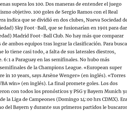
penas supera los 100. Dos maneras de entender el juego
ismo objetivo. 100 goles de Sergio Ramos con el Real
ra indica que se dividió en dos clubes, Nueva Sociedad d
iedad) Sky Foot-Ball, que se fusionarían en 1901 para dar
ciedad) Madrid Foot-Ball Club. No hay más que comparar
 de ambos equipos tras lograr la clasificación. Para busca
ne lo tiene casi todo, a falta de sus laterales diestros,
te. 6:1 a Paraguay en las semifinales. No hubo más
s semifinales de la Champions League. «European super
ere in 10 years, says Arsène Wenger» (en inglés). «Torres
A win» (en inglés). La final promete goles. Los dos
ieron con todos los pronósticos y PSG y Bayern Munich y
l de la Liga de Campeones (Domingo 14:00 hrs CDMX). Er
ino del Bayern y durante sus primeros partidos le buscaro