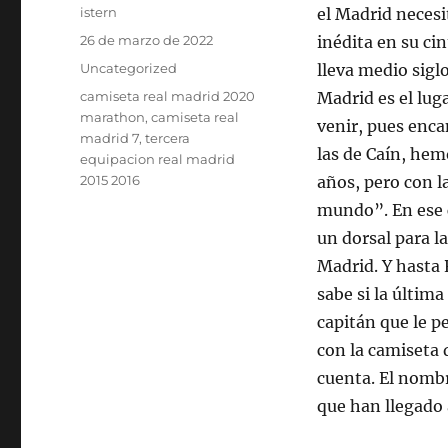
Autor
istern
el Madrid neces
Publicado
26 de marzo de 2022
inédita en su ci
el
Categorías
Uncategorized
lleva medio sigl
Etiquetas
camiseta real madrid 2020
Madrid es el lug
marathon
,
camiseta real
venir, pues enca
madrid 7
,
tercera
las de Caín, hem
equipacion real madrid
2015 2016
años, pero con l
mundo”. En ese c
un dorsal para l
Madrid. Y hasta 
sabe si la última
capitán que le pe
con la camiseta 
cuenta. El nombr
que han llegado 