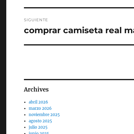
anterior:
entradas
SIGUIENTE
comprar camiseta real mad
Entrada
siguiente:
Archives
abril 2026
marzo 2026
noviembre 2025
agosto 2025
julio 2025
junio 2025