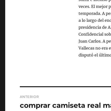
veces. El mejor p
temporada. A pes
a lo largo del en
presidencia de A
Confidencial sob
Juan Carlos. A p
Vallecas no era e
disputó el últim
Navegación
ANTERIOR
de
comprar camiseta real m
Entrada