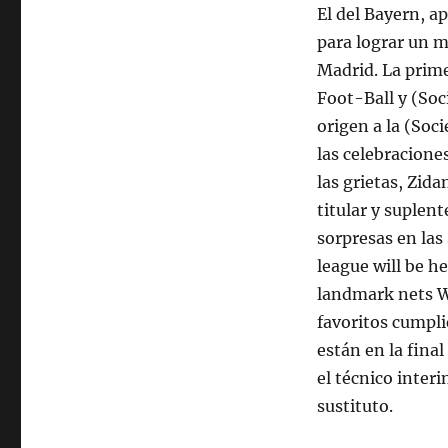
El del Bayern, a
para lograr un m
Madrid. La prime
Foot-Ball y (Soc
origen a la (So
las celebraciones
las grietas, Zida
titular y suplen
sorpresas en la
league will be h
landmark nets WB
favoritos cumpl
están en la fina
el técnico inter
sustituto.