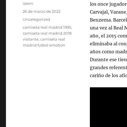
Autor
istern
los once jugador
Publicado
26 de marzo de 2022
Carvajal, Varane
el
Categorías
Uncategorized
Benzema. Barcel
Etiquetas
camiseta real madrid 1995
,
una vez al Real 
camiseta real madrid 2018
año, el 2015 com
visitante
,
camiseta real
eliminaba al con
madrid futbol emotion
años como madrid
Durante ese tiem
grandes referente
cariño de los af