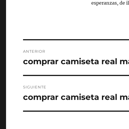
esperanzas, de il
Navegación
ANTERIOR
de
comprar camiseta real mad
Entrada
anterior:
entradas
SIGUIENTE
comprar camiseta real m
Entrada
siguiente: