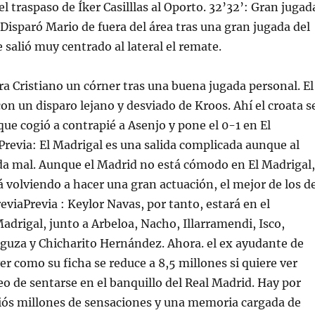
l traspaso de Íker Casilllas al Oporto. 32’32’: Gran jugad
 Disparó Mario de fuera del área tras una gran jugada del
le salió muy centrado al lateral el remate.
ra Cristiano un córner tras una buena jugada personal. El
on un disparo lejano y desviado de Kroos. Ahí el croata s
que cogió a contrapié a Asenjo y pone el 0-1 en El
Previa: El Madrigal es una salida complicada aunque al
da mal. Aunque el Madrid no está cómodo en El Madrigal,
á volviendo a hacer una gran actuación, el mejor de los d
eviaPrevia : Keylor Navas, por tanto, estará en el
Madrigal, junto a Arbeloa, Nacho, Illarramendi, Isco,
guza y Chicharito Hernández. Ahora. el ex ayudante de
r como su ficha se reduce a 8,5 millones si quiere ver
o de sentarse en el banquillo del Real Madrid. Hay por
diós millones de sensaciones y una memoria cargada de