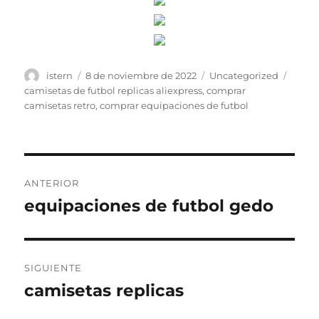
Autor
Publicado
Categorías
Etiqu
istern
8 de noviembre de 2022
Uncategorized
el
camisetas de futbol replicas aliexpress
,
comprar
camisetas retro
,
comprar equipaciones de futbol
Navegación
ANTERIOR
de
equipaciones de futbol gedo
Entrada
anterior:
entradas
SIGUIENTE
camisetas replicas
Entrada
siguiente: